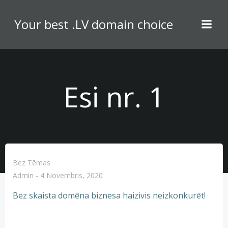
Skip
to
Your best .LV domain choice
content
Esi nr. 1
Bez Tēmas
Admin
-
4 Novembris, 2020
Bez skaista domēna biznesa haizivis neizkonkurēt!